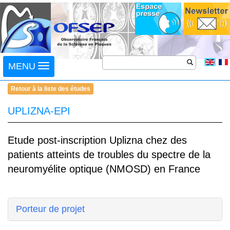
Toggle
MENU
navigation
Retour à la liste des études
UPLIZNA-EPI
Etude post-inscription Uplizna chez des
patients atteints de troubles du spectre de la
neuromyélite optique (NMOSD) en France
Porteur de projet