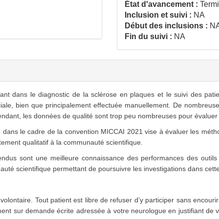
État d'avancement :
Term
Inclusion et suivi :
NA
Début des inclusions :
N
Fin du suivi :
NA
dans le diagnostic de la sclérose en plaques et le suivi des patient
uciale, bien que principalement effectuée manuellement. De nombreus
ependant, les données de qualité sont trop peu nombreuses pour évalu
dans le cadre de la convention MICCAI 2021 vise à évaluer les méth
ement qualitatif à la communauté scientifique.
us sont une meilleure connaissance des performances des outils d
uté scientifique permettant de poursuivre les investigations dans cett
 volontaire. Tout patient est libre de refuser d’y participer sans encou
ment sur demande écrite adressée à votre neurologue en justifiant de 