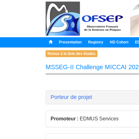
Presentation
Registry
HD Cohort
E
Retour à la liste des études
MSSEG-II Challenge MICCAI 202
Porteur de projet
Promoteur :
EDMUS Services