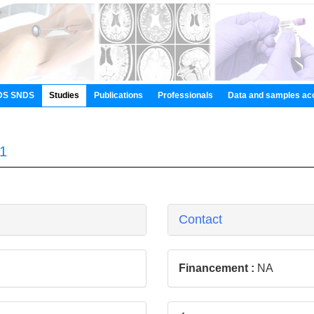
DS SNDS
Studies
Publications
Professionals
Data and samples ac
1
Contact
Financement :
NA