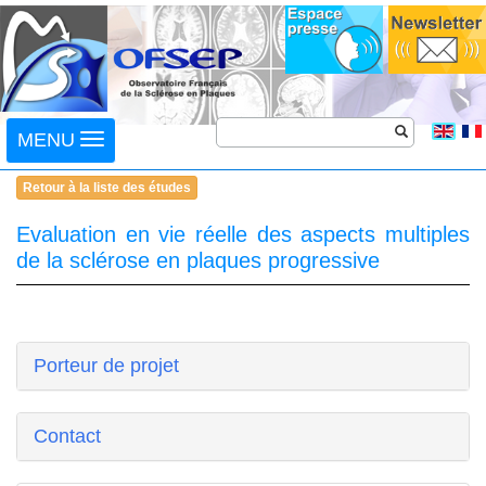
Toggle
MENU
navigation
Retour à la liste des études
Evaluation en vie réelle des aspects multiples
de la sclérose en plaques progressive
Porteur de projet
Contact