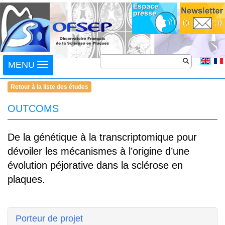
Toggle
MENU
navigation
Retour à la liste des études
OUTCOMS
De la génétique à la transcriptomique pour
dévoiler les mécanismes à l’origine d’une
évolution péjorative dans la sclérose en
plaques.
Porteur de projet