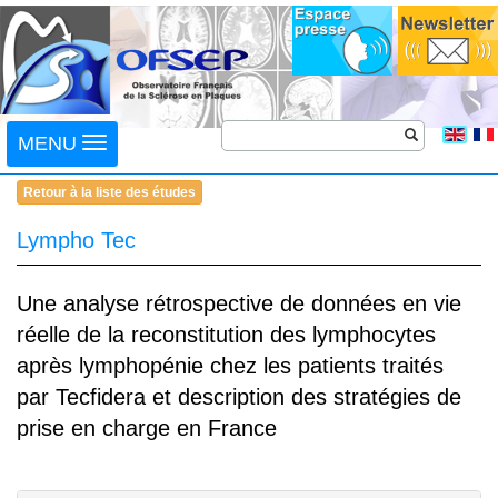
Toggle
MENU
navigation
Retour à la liste des études
Lympho Tec
Une analyse rétrospective de données en vie
réelle de la reconstitution des lymphocytes
après lymphopénie chez les patients traités
par Tecfidera et description des stratégies de
prise en charge en France