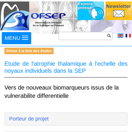
Toggle
MENU
navigation
Retour à la liste des études
Etude de l'atrophie thalamique à l'echelle des
noyaux individuels dans la SEP
Vers de nouveaux biomarqueurs issus de la
vulnerabilite differentielle
Porteur de projet