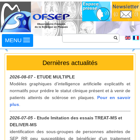
Toggle
MENU
navigation
Previous
Next
Dernières actualités
2026-08-07 -
ETUDE MULTIPLE
Modèles graphiques d’intelligence artificielle explicatifs et
normatifs pour prédire le statut clinique présent et à venir de
patients atteints de sclérose en plaques.
Pour en savoir
plus
.
2026-07-05 -
Etude Imitation des essais TREAT-MS et
DELIVER-MS
identification des sous-groupes de personnes atteintes de
SEP RR peu susceptibles de bénéficier d'un traitement