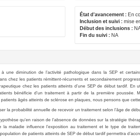
État d'avancement :
En co
Inclusion et suivi :
mise en
Début des inclusions :
N
Fin du suivi :
NA
 une diminution de l’activité pathologique dans la SEP et certains
50 ans chez les patients rémittent-récurrents et secondairement progres
érapeutique chez les patients atteints d’une SEP de début tardif. En 
ents bénéficie d'un traitement à partir de la première poussée. 
es patients âgés atteints de sclérose en plaques, nous pensons que cette
ser la probabilité annuelle de recevoir un traitement selon l’âge de déb
hèse qu'en raison de l’absence de données sur la stratégie thérape
e la maladie influence l’exposition au traitement et le type de tra
population de patients atteints de SEP de début tardif permettra d’accr