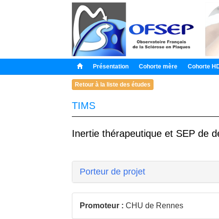
Présentation
Cohorte mère
Cohorte H
Retour à la liste des études
TIMS
Inertie thérapeutique et SEP de dé
Porteur de projet
Promoteur :
CHU de Rennes