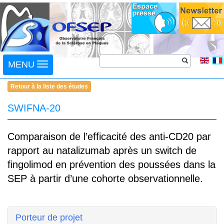
Toggle
MENU
navigation
Retour à la liste des études
SWIFNA-20
Comparaison de l’efficacité des anti-CD20 par
rapport au natalizumab après un switch de
fingolimod en prévention des poussées dans la
SEP à partir d’une cohorte observationnelle.
Porteur de projet