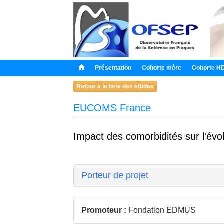
Présentation
Cohorte mère
Cohorte H
Retour à la liste des études
EUCOMS France
Impact des comorbidités sur l'évo
Porteur de projet
Promoteur :
Fondation EDMUS