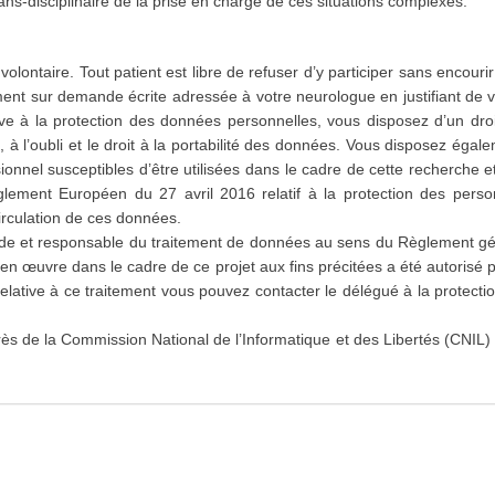
ns-disciplinaire de la prise en charge de ces situations complexes.
 volontaire. Tout patient est libre de refuser d’y participer sans encou
ment sur demande écrite adressée à votre neurologue en justifiant de 
ive à la protection des données personnelles, vous disposez d’un droi
, à l’oubli et le droit à la portabilité des données. Vous disposez égal
onnel susceptibles d’être utilisées dans le cadre de cette recherche et
ement Européen du 27 avril 2016 relatif à la protection des perso
irculation de ces données.
de et responsable du traitement de données au sens du Règlement gén
n œuvre dans le cadre de ce projet aux fins précitées a été autorisé 
relative à ce traitement vous pouvez contacter le délégué à la protec
rès de la Commission National de l’Informatique et des Libertés (CNIL