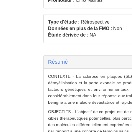
Promoteur :
CHU Nantes
Type d'étude :
Rétrospective
Données en plus de la FMO :
Non
Étude dérivée de :
NA
Résumé
CONTEXTE - La sclérose en plaques (SEP) 
démyélinisation et la perte axonale se prod
facteurs génétiques et environnementaux. 
considérablement dans leur réponse aux trait
bénigne à une maladie dévastatrice et rapide
OBJECTIFS - L'objectif de ce projet est de
cibles thérapeutiques potentielles, plus part
des molécules différentiellement exprimées 
par rapport à une cohorte de témoins sains .