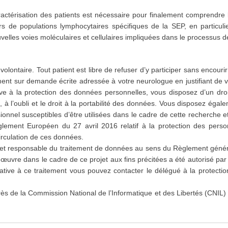
risation des patients est nécessaire pour finalement comprendre la 
ueurs de populations lymphocytaires spécifiques de la SEP, en partic
velles voies moléculaires et cellulaires impliquées dans le processus d
 volontaire. Tout patient est libre de refuser d’y participer sans encou
ment sur demande écrite adressée à votre neurologue en justifiant de 
ive à la protection des données personnelles, vous disposez d’un droi
, à l’oubli et le droit à la portabilité des données. Vous disposez égal
onnel susceptibles d’être utilisées dans le cadre de cette recherche et
ement Européen du 27 avril 2016 relatif à la protection des perso
irculation de ces données.
et responsable du traitement de données au sens du Règlement génér
uvre dans le cadre de ce projet aux fins précitées a été autorisé par
lative à ce traitement vous pouvez contacter le délégué à la protect
rès de la Commission National de l’Informatique et des Libertés (CNIL