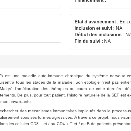
Financement :
État d'avancement :
En co
Inclusion et suivi :
NA
Début des inclusions :
N
Fin du suivi :
NA
est une maladie auto-immune chronique du système nerveux centr
uisent à tous les stades de la maladie. Son étiologie n'est pas enti
Malgré l'amélioration des thérapies au cours de cette dernière déce
ements. De plus, pour tout patient, l'histoire naturelle de la SEP est
ment invalidante.
 rechercher des mécanismes immunitaires impliqués dans le processus 
iculièrement sous ses formes agressives. À travers ce projet, nous visons
dans les cellules CD8 + et / ou CD4 + T et / ou B de patients présenta