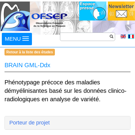
Toggle
MENU
navigation
Retour à la liste des études
BRAIN GML-Ddx
Phénotypage précoce des maladies
démyélinisantes basé sur les données clinico-
radiologiques en analyse de variété.
Porteur de projet