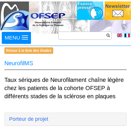
Toggle
MENU
navigation
Retour à la liste des études
NeurofilMS
Taux sériques de Neurofilament chaîne légère
chez les patients de la cohorte OFSEP à
différents stades de la sclérose en plaques
Porteur de projet