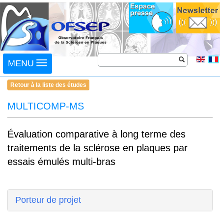
Toggle
MENU
navigation
Retour à la liste des études
MULTICOMP-MS
Évaluation comparative à long terme des
traitements de la sclérose en plaques par
essais émulés multi-bras
Porteur de projet