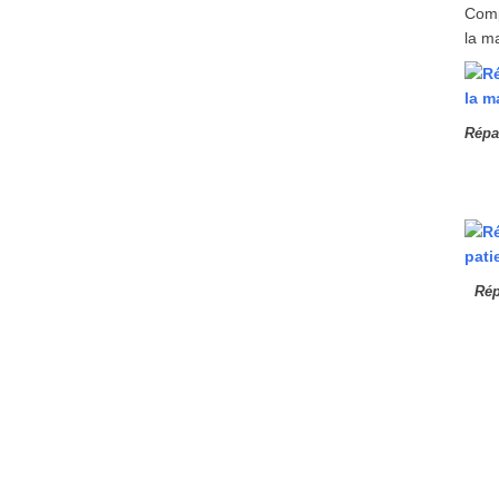
Compt
la m
Répa
Rép