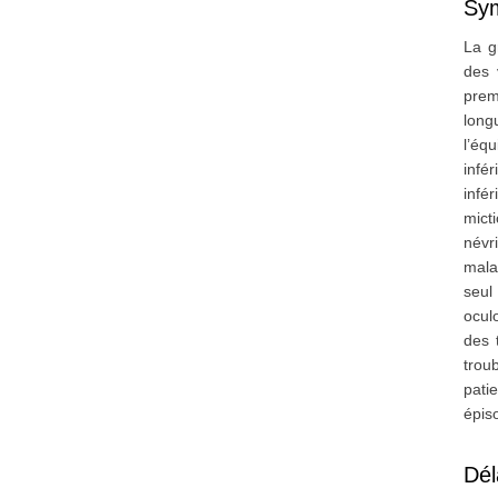
Sy
La g
des 
prem
long
l’éq
infé
infé
mict
névr
mala
seul
ocul
des 
trou
pati
épis
Dél