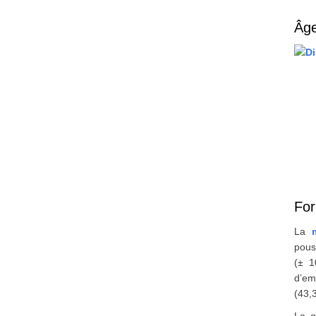
Âge
For
La
pou
(± 1
d’em
(43,