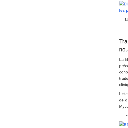
D
Tra
nou
La f
préc
coho
trai
clin
List
de d
Myco