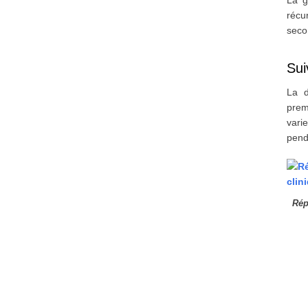
La g
réc
seco
Sui
La d
prem
vari
pend
Rép