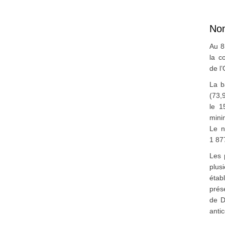
Nom
Au 8
la c
de l
La b
(73,
le 1
mini
Le n
1 87
Les 
plusi
étab
prése
de D
anti