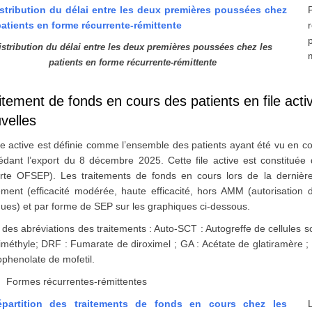
istribution du délai entre les deux premières poussées chez les
m
patients en forme récurrente-rémittente
itement de fonds en cours des patients en file acti
velles
ile active est définie comme l’ensemble des patients ayant été vu en c
édant l’export du 8 décembre 2025. Cette file active est constituée
rte OFSEP). Les traitements de fonds en cours lors de la dernière 
tement (efficacité modérée, haute efficacité, hors AMM (autorisatio
iques) et par forme de SEP sur les graphiques ci-dessous.
e des abréviations des traitements : Auto-SCT : Autogreffe de cellules 
iméthyle; DRF : Fumarate de diroximel ; GA : Acétate de glatiramère 
phenolate de mofetil.
Formes récurrentes-rémittentes