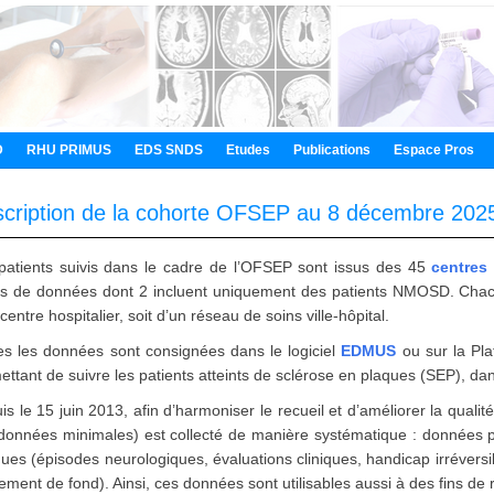
D
RHU PRIMUS
EDS SNDS
Etudes
Publications
Espace Pros
cription de la cohorte OFSEP au 8 décembre 202
patients suivis dans le cadre de l’OFSEP sont issus des 45
centres 
s de données dont 2 incluent uniquement des patients NMOSD. Chacun 
centre hospitalier, soit d’un réseau de soins ville-hôpital.
es les données sont consignées dans le logiciel
EDMUS
ou sur la Pl
ettant de suivre les patients atteints de sclérose en plaques (SEP), da
is le 15 juin 2013, afin d’harmoniser le recueil et d’améliorer la qua
 données minimales) est collecté de manière systématique : données
iques (épisodes neurologiques, évaluations cliniques, handicap irréversi
tement de fond). Ainsi, ces données sont utilisables aussi à des fins de