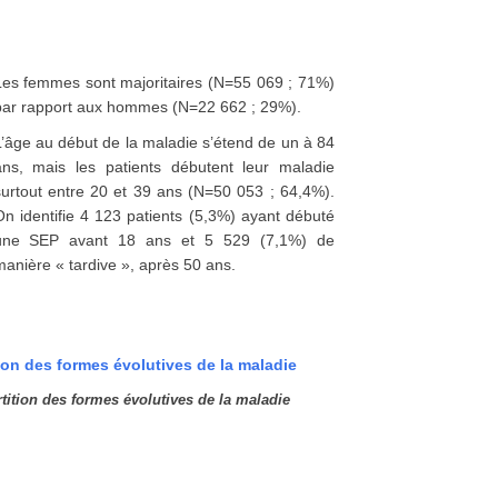
Les femmes sont majoritaires (N=55 069 ; 71%)
par rapport aux hommes (N=22 662 ; 29%).
L’âge au début de la maladie s’étend de un à 84
ans, mais les patients débutent leur maladie
surtout entre 20 et 39 ans (N=50 053 ; 64,4%).
On identifie 4 123 patients (5,3%) ayant débuté
une SEP avant 18 ans et 5 529 (7,1%) de
anière « tardive », après 50 ans.
tition des formes évolutives de la maladie