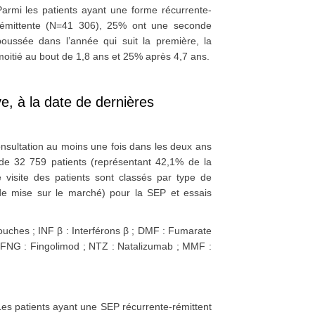
Parmi les patients ayant une forme récurrente-
rémittente (N=41 306), 25% ont une seconde
poussée dans l’année qui suit la première, la
oitié au bout de 1,8 ans et 25% après 4,7 ans.
ve, à la date de dernières
onsultation au moins une fois dans les deux ans
 de 32 759 patients (représentant 42,1% de la
visite des patients sont classés par type de
n de mise sur le marché) pour la SEP et essais
souches ; INF β : Interférons β ; DMF : Fumarate
; FNG : Fingolimod ; NTZ : Natalizumab ; MMF :
Les patients ayant une SEP récurrente-rémittent