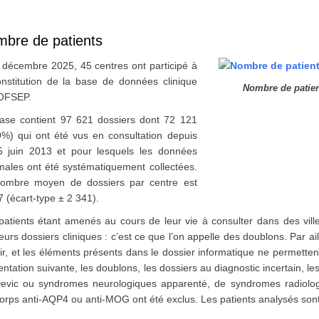
bre de patients
 décembre 2025, 45 centres ont participé à
onstitution de la base de données clinique
Nombre de patien
’OFSEP.
ase contient 97 621 dossiers dont 72 121
9%) qui ont été vus en consultation depuis
5 juin 2013 et pour lesquels les données
males ont été systématiquement collectées.
ombre moyen de dossiers par centre est
7 (écart-type ± 2 341).
patients étant amenés au cours de leur vie à consulter dans des villes
eurs dossiers cliniques : c’est ce que l’on appelle des doublons. Par aill
lir, et les éléments présents dans le dossier informatique ne permettent
ntation suivante, les doublons, les dossiers au diagnostic incertain, le
evic ou syndromes neurologiques apparenté, de syndromes radiolog
corps anti-AQP4 ou anti-MOG ont été exclus. Les patients analysés so