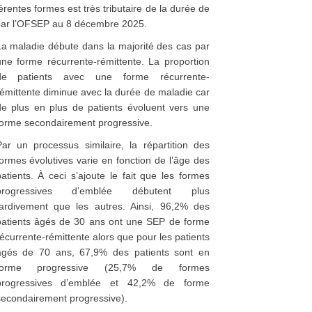
férentes formes est très tributaire de la durée de
s par l’OFSEP au 8 décembre 2025.
La maladie débute dans la majorité des cas par
une forme récurrente-rémittente. La proportion
de patients avec une forme récurrente-
rémittente diminue avec la durée de maladie car
de plus en plus de patients évoluent vers une
forme secondairement progressive.
Par un processus similaire, la répartition des
ormes évolutives varie en fonction de l’âge des
atients. À ceci s’ajoute le fait que les formes
progressives d’emblée débutent plus
tardivement que les autres. Ainsi, 96,2% des
patients âgés de 30 ans ont une SEP de forme
écurrente-rémittente alors que pour les patients
âgés de 70 ans, 67,9% des patients sont en
forme progressive (25,7% de formes
progressives d’emblée et 42,2% de forme
secondairement progressive).