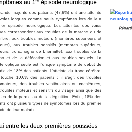
er
mptômes au 1
épisode neurologique
rande majorité des patients (47,6%) ont une atteinte
voies longues comme seuls symptômes lors de leur
ier épisode neurologique. Les atteintes des voies
Répart
ues correspondent aux troubles de la marche ou de
uilibre, aux troubles moteurs (membres supérieurs et
rieurs), aux troubles sensitifs (membres supérieurs,
rieurs, tronc, signe de Lhermitte), aux troubles de la
ion et de la défécation et aux troubles sexuels. La
ite optique seule est l’unique symptôme de début de
die de 18% des patients. L’atteinte du tronc cérébral
 touche 10,6% des patients : il s’agit des troubles
omoteurs, des troubles vestibulaires ou cochléaires,
troubles moteurs et sensitifs du visage ainsi que des
bles de la parole ou de la déglutition. Enfin, 18% des
ents ont plusieurs types de symptômes lors du premier
ode de leur maladie.
ai entre les deux premières poussées