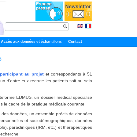
Accès aux données et échantillons
Contact
5
participant au projet
et correspondants à 51
d’entre eux recrute les patients soit au sein
ateforme EDMUS, un dossier médical spécialisé
ns le cadre de la pratique médicale courante.
lité des données, un ensemble précis de données
 personnelles et sociodémographiques, données
ble), paracliniques (IRM, etc.) et thérapeutiques
 recherche.