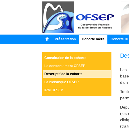
Présentation
Cohorte mère
Cohorte H
Des
Constitution de la cohorte
Le consentement OFSEP
Les 
Descriptif de la cohorte
base
La biobanque OFSEP
d’un 
IRM OFSEP
Tout
perm
Depu
(les
clin
(trai