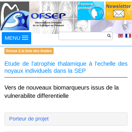
Toggle
MENU
navigation
Retour à la liste des études
Etude de l'atrophie thalamique à l'echelle des
noyaux individuels dans la SEP
Vers de nouveaux biomarqueurs issus de la
vulnerabilite differentielle
Porteur de projet