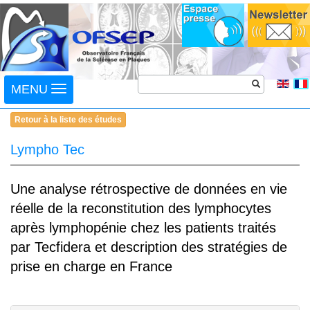
Toggle
MENU
navigation
Retour à la liste des études
Lympho Tec
Une analyse rétrospective de données en vie
réelle de la reconstitution des lymphocytes
après lymphopénie chez les patients traités
par Tecfidera et description des stratégies de
prise en charge en France