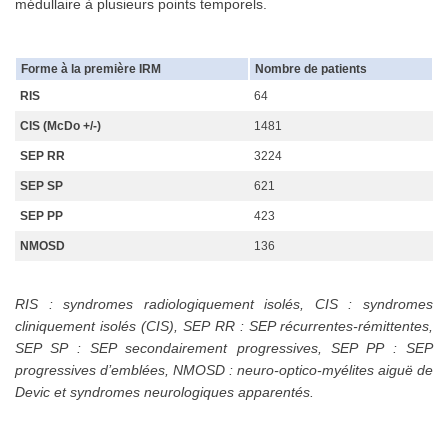
médullaire à plusieurs points temporels.
Forme à la première IRM
Nombre de patients
RIS
64
CIS (McDo +/-)
1481
SEP RR
3224
SEP SP
621
SEP PP
423
NMOSD
136
RIS : syndromes radiologiquement isolés, CIS : syndromes
cliniquement isolés (CIS), SEP RR : SEP récurrentes-rémittentes,
SEP SP : SEP secondairement progressives, SEP PP : SEP
progressives d’emblées, NMOSD : neuro-optico-myélites aiguë de
Devic et syndromes neurologiques apparentés.