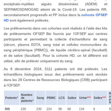
encéphalo-myélites aiguës disséminées (ADEM) et
SEP/NMOSD/MOGAD atteint de la Covid-19. Les patients RR,
secondairement progressifs et PP inclus dans la
cohorte OFSEP
HD
sont également prélevés.
Les prélèvements dans ces cohortes sont réalisés à l’aide des kits
de prélèvements OFSEP Bio fournis par l’OFSEP aux centres
participants et permettant la collecte d’échantillons de sang
(sérum, plasma EDTA, sang total et cellules mononuclées du
sang périphérique (PBMC)), de liquide cérébro-spinal (facultatif)
et de salive (facultatif). Pour la cohorte HD, un kit différent est
utilisé, afin de prélever uniquement du sang.
Au 8 décembre 2024, 5111 patients ont été prélevés. Les
échantillons biologiques issus des prélèvements sont stockés
dans les 28 Centres de Ressources Biologiques (CRB) participant
à l’OFSEP.
N
Nombre
a
Patients*
de
Sang
PBMC
LCS
Salive
Urine
***
Selles
***
p
patients*
i
RIS
230
230
224
96
68
134
6
3