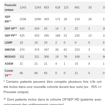
Poussée
1243
1243
853
618
115
681
33
3
unique
SEP
2206
2206
303
172
28
219
29
1
RR**
SEP SP**
424
424
25
14
3
22
2
2
SEP PP**
425
425
285
189
22
225
13
1
LEMP
10
10
10
2
0
9
0
0
NMOSD
374
374
347
26
62
223
3
6
MOGAD
311
311
306
19
78
168
4
6
ADEM
21
21
21
4
1
15
0
1
Covid-
66
66
65
0
0
21
0
0
19
***
* Certains patients peuvent être comptés plusieurs fois s’ils ont
été inclus dans une nouvelle cohorte durant leur suivi (ex : RIS =>
Poussée unique)
** Dont patients inclus dans la cohorte OFSEP HD (patients avec
uniquement des prélèvements sanguins)