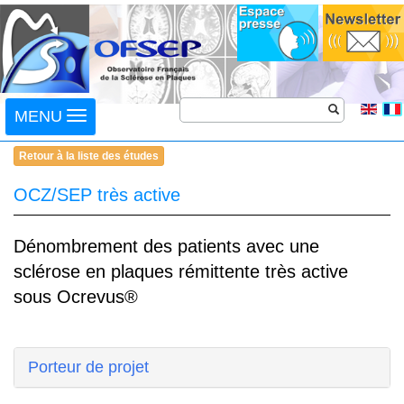
Toggle
MENU
navigation
Retour à la liste des études
OCZ/SEP très active
Dénombrement des patients avec une
sclérose en plaques rémittente très active
sous Ocrevus®
Porteur de projet