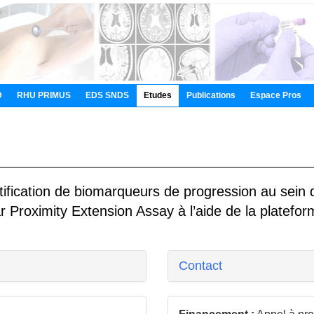
D
RHU PRIMUS
EDS SNDS
Etudes
Publications
Espace Pros
fication de biomarqueurs de progression au sein d
ar Proximity Extension Assay à l’aide de la platef
Contact