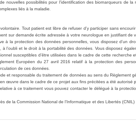
 de nouvelles possibilités pour l'identification des biomarqueurs de la
mplexes liés à la maladie.
 volontaire. Tout patient est libre de refuser d’y participer sans encou
ment sur demande écrite adressée à votre neurologue en justifiant de 
ive à la protection des données personnelles, vous disposez d’un droi
, à l’oubli et le droit à la portabilité des données. Vous disposez égal
onnel susceptibles d’être utilisées dans le cadre de cette recherche et
ement Européen du 27 avril 2016 relatif à la protection des perso
irculation de ces données.
tude et responsable du traitement de données au sens du Règlement gé
n œuvre dans le cadre de ce projet aux fins précitées a été autorisé 
relative à ce traitement vous pouvez contacter le délégué à la protec
rès de la Commission National de l’Informatique et des Libertés (CNIL