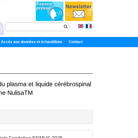
Accès aux données et échantillons
Contact
u plasma et liquide cérébrospinal
orme NulisaTM