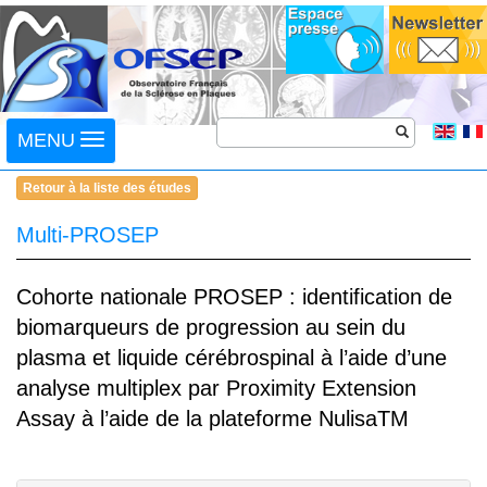
Toggle
MENU
navigation
Retour à la liste des études
Multi-PROSEP
Cohorte nationale PROSEP : identification de
biomarqueurs de progression au sein du
plasma et liquide cérébrospinal à l’aide d’une
analyse multiplex par Proximity Extension
Assay à l’aide de la plateforme NulisaTM