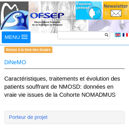
Toggle
MENU
navigation
Retour à la liste des études
DiNeMO
Caractéristiques, traitements et évolution des
patients souffrant de NMOSD: données en
vraie vie issues de la Cohorte NOMADMUS
Porteur de projet