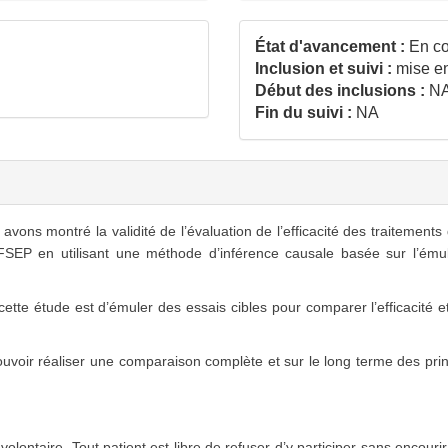
État d'avancement :
En co
Inclusion et suivi :
mise en
Début des inclusions :
N
Fin du suivi :
NA
ns montré la validité de l’évaluation de l’efficacité des traitements
FSEP en utilisant une méthode d’inférence causale basée sur l’émul
cette étude est d’émuler des essais cibles pour comparer l’efficacité e
r réaliser une comparaison complète et sur le long terme des princi
 volontaire. Tout patient est libre de refuser d’y participer sans encou