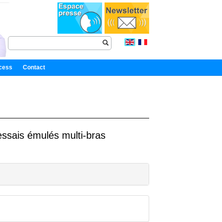
cess
Contact
essais émulés multi-bras