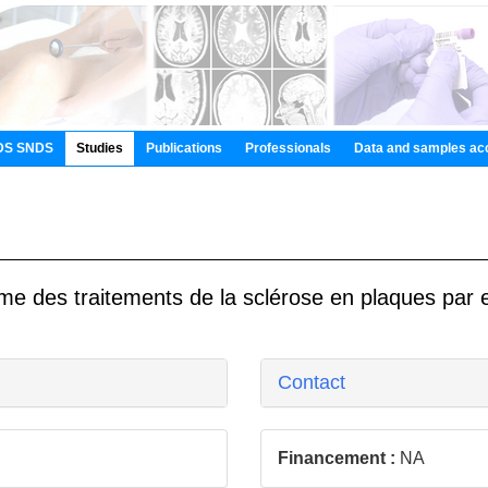
DS SNDS
Studies
Publications
Professionals
Data and samples ac
me des traitements de la sclérose en plaques par 
Contact
Financement :
NA