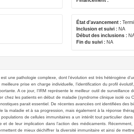
Financement :
État d'avancement :
Term
Inclusion et suivi :
NA
Début des inclusions :
N
Fin du suivi :
NA
 une pathologie complexe, dont l’évolution est très hétérogène d’un pa
illeure prise en charge individuelle, l’identification du profil évoluti
rtante. A ce jour, l’IRM représente le meilleur outil de surveillance d
lier chez les patients en début de maladie (syndrome clinique isolé ou
nostiques parait essentiel. De récentes avancées ont identifiées des b
 de la maladie et à sa progression, mais également à la réponse thérape
s populations de cellules immunitaires a un intérêt tout particulier da
ie et de leur implication dans l’action des médicaments. Récemment
ettent de mieux déchiffrer la diversité immunitaire et ainsi de mettre