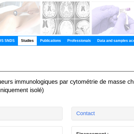
DS SNDS
Studies
Publications
Professionals
Data and samples ac
urs immunologiques par cytométrie de masse che
iniquement isolé)
Contact