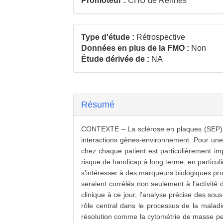
Promoteur :
CHU de Rennes
Type d'étude :
Rétrospective
Données en plus de la FMO :
Non
Étude dérivée de :
NA
Résumé
CONTEXTE – La sclérose en plaques (SEP) est
interactions gènes-environnement. Pour une me
chez chaque patient est particulièrement impo
risque de handicap à long terme, en particu
s’intéresser à des marqueurs biologiques pro
seraient corrélés non seulement à l’activité
clinique à ce jour, l’analyse précise des sou
rôle central dans le processus de la malad
résolution comme la cytométrie de masse perm