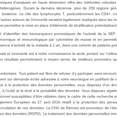
niques d’analyses en haute dimension offre des méthodes robustes e
s hétérogènes. Durant la dernière décennie, plus de 200 régions gén
évidence. Le rôle des lymphocytes T, particulièrement les CD4+, s’e
 D’autres acteurs de l’immunité seraient également impliqués dans les
ainsi permettre la mise en place d’éléments de stratification potentiali
 d’identifier des biomarqueurs pronostiques de l’activité de la SE
on génomique et immunologique par cytométrie de masse et en permett
ence d’activité de la maladie à 1 an, dans une cohorte de patients pr
et innovante est à notre connaissance la seule portant sur l’utilisa
s résultats permettraient à moyen terme de meilleurs pronostics qu
 volontaire. Tout patient est libre de refuser d’y participer sans encou
ment sur demande écrite adressée à votre neurologue en justifiant de 
ive à la protection des données personnelles, vous disposez d’un droi
, à l’oubli et le droit à la portabilité des données. Vous disposez égal
onnel susceptibles d’être utilisées dans le cadre de cette recherche et
ement Européen du 27 avril 2016 relatif à la protection des perso
e circulation de ces données. Le CHU de Rennes est promoteur de l’ét
ion des données (RGPD). Le traitement des données personnelles mis 