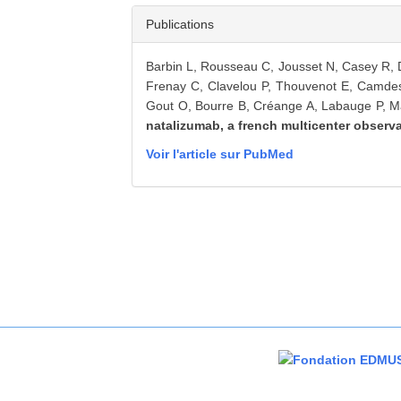
Publications
Barbin L, Rousseau C, Jousset N, Casey R, D
Frenay C, Clavelou P, Thouvenot E, Camdess
Gout O, Bourre B, Créange A, Labauge P, 
natalizumab, a french multicenter observ
Voir l'article sur PubMed