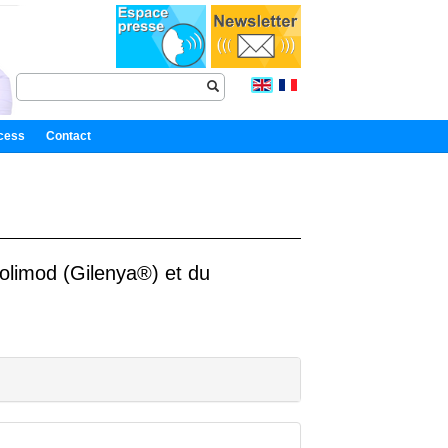
cess
Contact
golimod (Gilenya®) et du