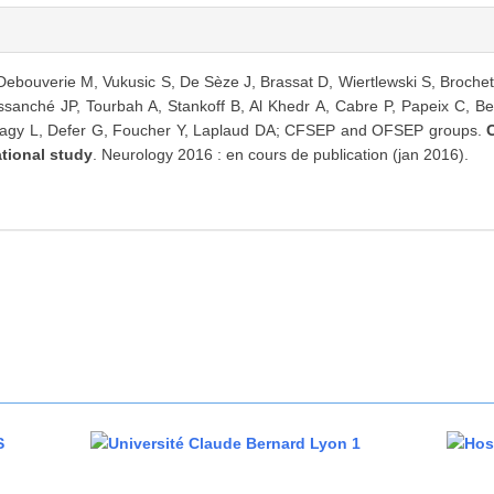
ebouverie M, Vukusic S, De Sèze J, Brassat D, Wiertlewski S, Brochet 
anché JP, Tourbah A, Stankoff B, Al Khedr A, Cabre P, Papeix C, Be
Magy L, Defer G, Foucher Y, Laplaud DA; CFSEP and OFSEP groups.
ational study
. Neurology 2016 : en cours de publication (jan 2016).