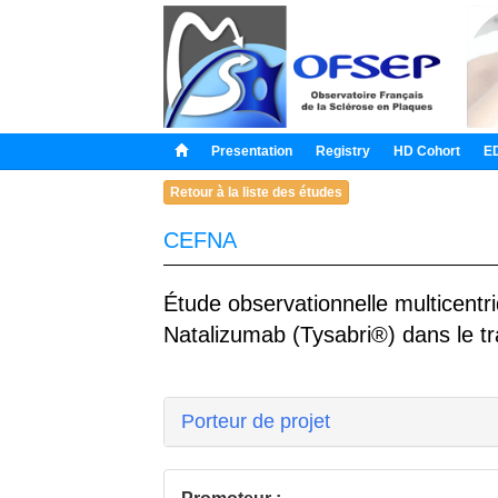
Presentation
Registry
HD Cohort
E
Retour à la liste des études
CEFNA
Étude observationnelle multicentr
Natalizumab (Tysabri®) dans le tr
Porteur de projet