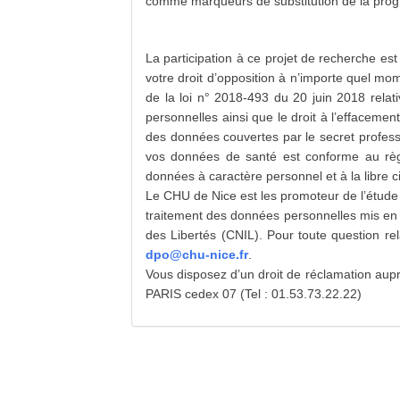
comme marqueurs de substitution de la progr
La participation à ce projet de recherche est
votre droit d’opposition à n’importe quel mo
de la loi n° 2018-493 du 20 juin 2018 relat
personnelles ainsi que le droit à l’effacement
des données couvertes par le secret professi
vos données de santé est conforme au règl
données à caractère personnel et à la libre c
Le CHU de Nice est les promoteur de l’étud
traitement des données personnelles mis en œ
des Libertés (CNIL). Pour toute question re
dpo@chu-nice.fr
.
Vous disposez d’un droit de réclamation aup
PARIS cedex 07 (Tel : 01.53.73.22.22)