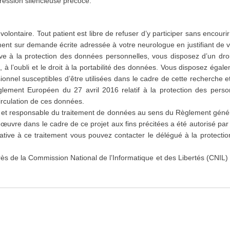
ession silencieuse précoce.
 volontaire. Tout patient est libre de refuser d’y participer sans encou
ment sur demande écrite adressée à votre neurologue en justifiant de 
ive à la protection des données personnelles, vous disposez d’un droi
, à l’oubli et le droit à la portabilité des données. Vous disposez égal
onnel susceptibles d’être utilisées dans le cadre de cette recherche et
ement Européen du 27 avril 2016 relatif à la protection des perso
irculation de ces données.
e et responsable du traitement de données au sens du Règlement génér
uvre dans le cadre de ce projet aux fins précitées a été autorisé par
lative à ce traitement vous pouvez contacter le délégué à la protect
rès de la Commission National de l’Informatique et des Libertés (CNIL