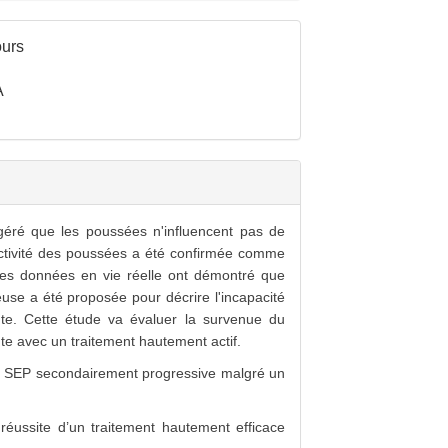
urs
A
géré que les poussées n'influencent pas de
activité des poussées a été confirmée comme
les données en vie réelle ont démontré que
euse a été proposée pour décrire l'incapacité
ente. Cette étude va évaluer la survenue du
te avec un traitement hautement actif.
 de SEP secondairement progressive malgré un
éussite d’un traitement hautement efficace