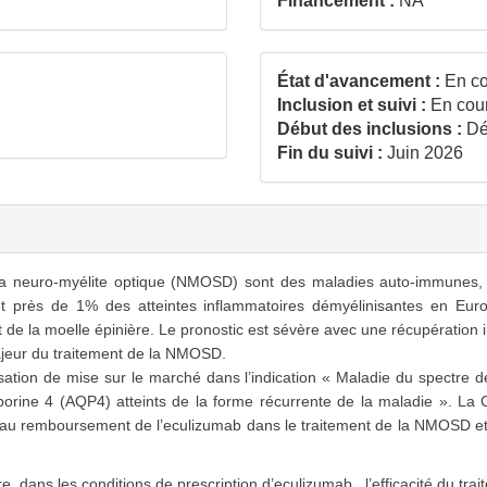
Financement :
NA
État d'avancement :
En co
Inclusion et suivi :
En cou
Début des inclusions :
Dé
Fin du suivi :
Juin 2026
 neuro-myélite optique (NMOSD) sont des maladies auto-immunes, ra
ent près de 1% des atteintes inflammatoires démyélinisantes en 
t de la moelle épinière. Le pronostic est sévère avec une récupération
ajeur du traitement de la NMOSD.
isation de mise sur le marché dans l’indication « Maladie du spectre
aporine 4 (AQP4) atteints de la forme récurrente de la maladie ». L
e au remboursement de l’eculizumab dans le traitement de la NMOSD e
e, dans les conditions de prescription d’eculizumab , l’efficacité du tra