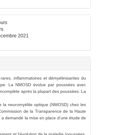
urs
rs
cembre 2021
res, inflammatoires et démyélinisantes du
Europe. La NMOSD évolue par poussées avec
 incomplète après la plupart des poussées. La
 de la neuromyélite optique (NMOSD) chez les
a Commission de la Transparence de la Haute
t a demandé la mise en place d’une étude de
itement et l'évolution de la maladie (poussées,