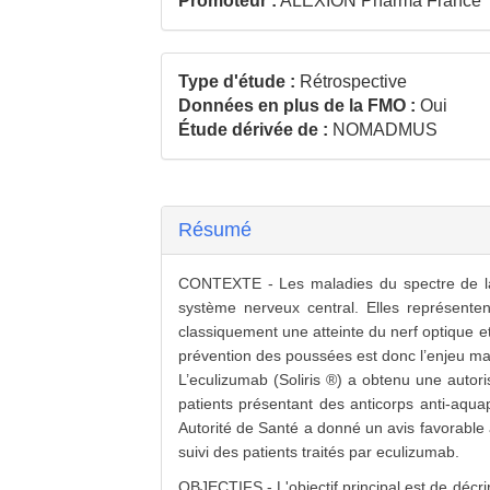
Promoteur :
ALEXION Pharma France
Type d'étude :
Rétrospective
Données en plus de la FMO :
Oui
Étude dérivée de :
NOMADMUS
Résumé
CONTEXTE - Les maladies du spectre de la
système nerveux central. Elles représent
classiquement une atteinte du nerf optique e
prévention des poussées est donc l’enjeu m
L’eculizumab (Soliris ®) a obtenu une autor
patients présentant des anticorps anti-aqu
Autorité de Santé a donné un avis favorabl
suivi des patients traités par eculizumab.
OBJECTIFS - L'objectif principal est de décrir