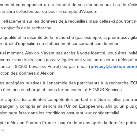
t moment vous opposer au traitement de vos données aux fins de réali
ne sera collectée par ou pour le compte d'Alexion.
’effacement sur les données déjà recueillies mais celles-ci pourront n
s objectifs de la recherche.
a qualité et la sécurité de la recherche (par exemple, la pharmacovigil
re droit d’opposition ou d’effacement concernant ces données.
uel moment. Alexion n’ayant pas accès à votre identité, vous êtes invi
r exercer vos droits, vous pouvez également vous adresser au délégué 
ance - 92300 Levallois-Perret) ou par email (
privacy@alexion.com
ection des données d'Alexion.
s agrégées relatives à l'ensemble des participants à la recherche EC
s êtes pris en charge et, sous forme codée, à EDMUS Services.
 auprès des autorités compétentes portant sur Soliris, elles pourro
’étranger, y compris en dehors de l’Union Européenne, afin qu’un plus 
ion sera faite dans les conditions assurant leur confidentialité.
e d'Alexion Pharma France jusqu'à deux ans après la dernière publicat
ns.