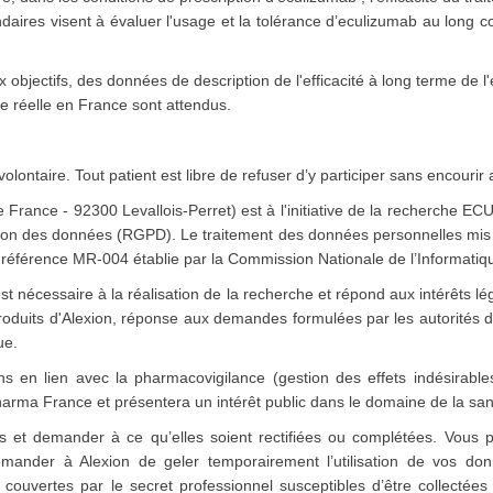
ndaires visent à évaluer l'usage et la tolérance d’eculizumab au long co
tifs, des données de description de l'efficacité à long terme de l'ec
vie réelle en France sont attendus.
volontaire. Tout patient est libre de refuser d’y participer sans encouri
France - 92300 Levallois-Perret) est à l'initiative de la recherche E
ion des données (RGPD). Le traitement des données personnelles mis 
référence MR-004 établie par la Commission Nationale de l’Informatiqu
t nécessaire à la réalisation de la recherche et répond aux intérêts l
oduits d'Alexion, réponse aux demandes formulées par les autorités de 
ue.
ions en lien avec la pharmacovigilance (gestion des effets indésirable
harma France et présentera un intérêt public dans le domaine de la san
s et demander à ce qu’elles soient rectifiées ou complétées. Vous 
emander à Alexion de geler temporairement l’utilisation de vos do
 couvertes par le secret professionnel susceptibles d’être collectée